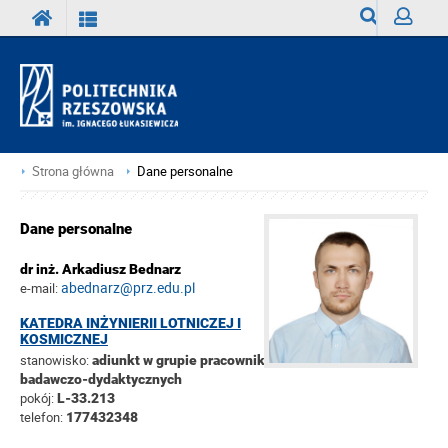
Wyszukiwark
Zaloguj
Strona główna
Dane personalne
Dane personalne
dr inż. Arkadiusz Bednarz
abednarz@prz.edu.pl
e-mail:
KATEDRA INŻYNIERII LOTNICZEJ I
KOSMICZNEJ
stanowisko:
adiunkt w grupie pracowników
badawczo-dydaktycznych
pokój:
L-33.213
telefon:
177432348